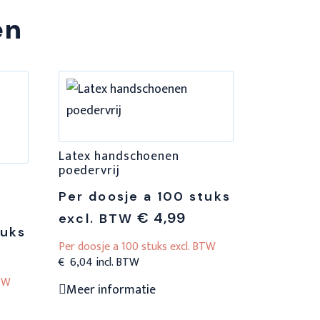
en
Latex handschoenen
poedervrij
Per doosje a 100 stuks
€
4,99
excl. BTW
tuks
Per doosje a 100 stuks excl. BTW
€
6,04
BTW
Dit
Meer informatie
product