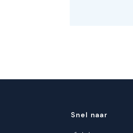
of
opmerking
*
(Vereist)
Snel naar