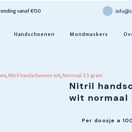
zending vanaf €150
info@c
Handschoenen
Mondmaskers
Ov
nen
,
Nitril handschoenen wit
,
Normaal 3,5 gram
Nitril hands
wit normaal 
Per doosje a 10