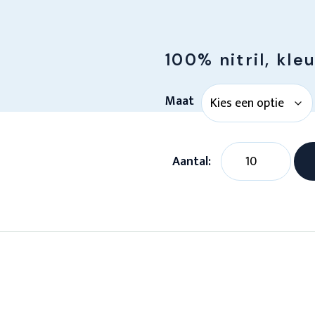
100% nitril, kle
Maat
Nitril
handschoenen
poedervrij
wit
normaal
3,5g
aantal