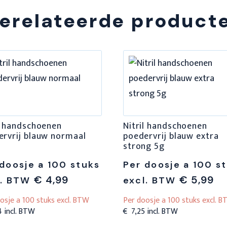
erelateerde product
l handschoenen
Nitril handschoenen
ervrij blauw normaal
poedervrij blauw extra
strong 5g
doosje a 100 stuks
Per doosje a 100 s
€
4,99
€
5,99
l. BTW
excl. BTW
osje a 100 stuks excl. BTW
Per doosje a 100 stuks excl. 
4
€
7,25