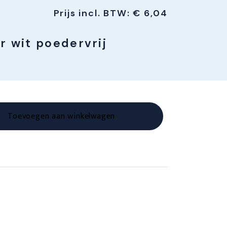
Prijs incl. BTW:
€
6,04
ur wit poedervrij
Toevoegen aan winkelwagen