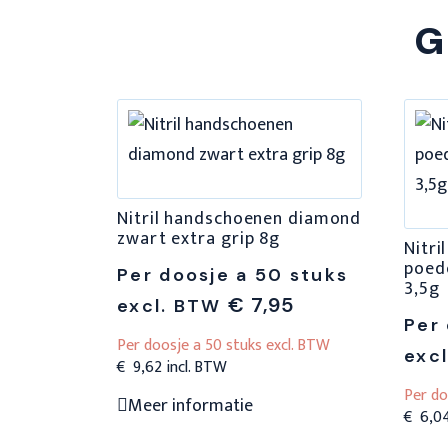
G
Nitril handschoenen diamond
zwart extra grip 8g
Nitri
poed
Per doosje a 50 stuks
3,5g
€
7,95
excl. BTW
Per 
Per doosje a 50 stuks excl. BTW
exc
€
9,62
Per do
Dit
Meer informatie
€
6,0
product