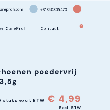
areprofi.com
+31850805470
0
er CareProfi
Contact
choenen poedervrij
3,5g
€
4,99
0 stuks excl. BTW
Excl. BTW