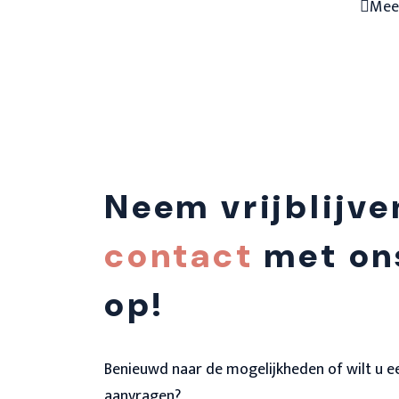
Mee
heeft
meerdere
variaties.
Deze
optie
kan
gekozen
Neem vrijblijv
worden
op
contact
met on
de
productpagina
op!
Benieuwd naar de mogelijkheden of wilt u een
aanvragen?