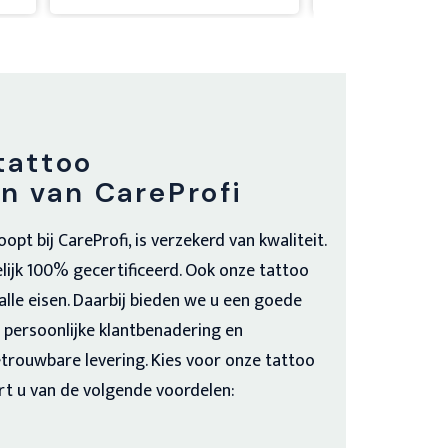
tegenwoordig lastig om echt waar 
voor je geld te krijgen. Het klinkt 
cru, maar ook daar gaat het 
veelal om geld geld geld... Maar 
kwaliteit, ho maar...  Gelukkig heb 
ik dat hier gevonden en zal het 
tattoo
dan ook iedereen aanraden.
 van CareProfi
t bij CareProfi, is verzekerd van kwaliteit.
lijk 100% gecertificeerd. Ook onze tattoo
lle eisen. Daarbij bieden we u een goede
n persoonlijke klantbenadering en
trouwbare levering. Kies voor onze tattoo
rt u van de volgende voordelen: