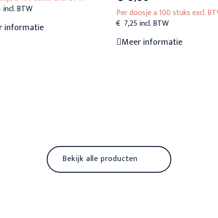
4
Per doosje a 100 stuks excl. B
€
7,25
Dit
 informatie
product
Dit
Meer informatie
heeft
product
meerdere
heeft
variaties.
meerdere
Deze
variaties.
optie
Deze
kan
optie
gekozen
kan
worden
gekozen
Bekijk alle producten
op
worden
de
op
productpagina
de
productp