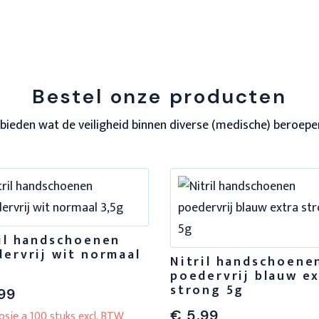
Bestel onze producten
bieden wat de veiligheid binnen diverse (medische) beroep
il handschoenen
ervrij wit normaal
Nitril handschoene
poedervrij blauw e
strong 5g
99
€
5,99
osje a 100 stuks excl. BTW