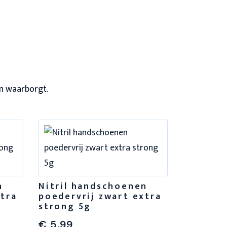
en waarborgt.
Latex h
poederv
n
Nitril handschoenen
xtra
poedervrij zwart extra
€
4,99
strong 5g
Per doosje a
€
5,99
€
6,04