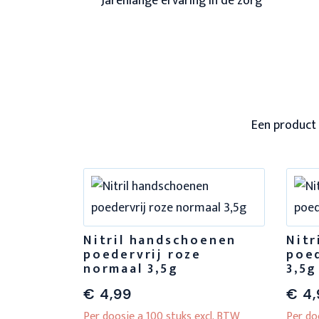
Jarenlange ervaring in de zorg
Een product 
oenen
Nitril handschoenen
Nitr
w
poedervrij roze
poed
normaal 3,5g
3,5g
€
4,99
€
4,
xcl. BTW
Per doosje a 100 stuks excl. BTW
Per do