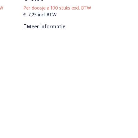
TW
Per doosje a 100 stuks excl. BTW
Meer info
€
7,25
Dit
Meer informatie
product
heeft
meerdere
variaties.
Deze
optie
kan
gekozen
worden
op
de
agina
productpagina