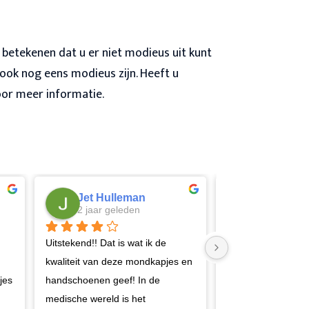
 betekenen dat u er niet modieus uit kunt
 ook nog eens modieus zijn. Heeft u
oor meer informatie.
Jet Hulleman
Thomas
2 jaar geleden
2 jaar gele
Uitstekend!! Dat is wat ik de 
Vriendelijk geholpe
kwaliteit van deze mondkapjes en 
geadviseerd, en ee
es 
handschoenen geef! In de 
product!
medische wereld is het 