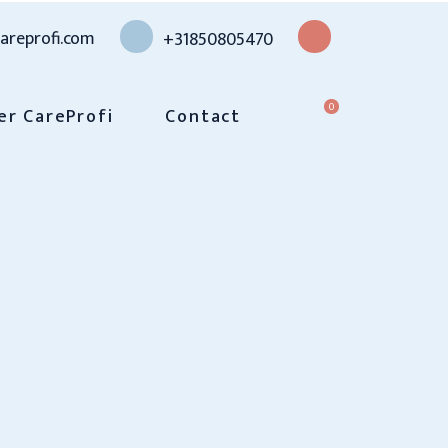
areprofi.com
+31850805470
0
er CareProfi
Contact