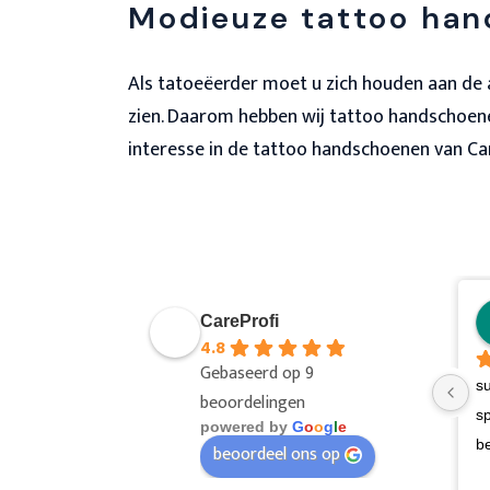
Modieuze tattoo ha
Als tatoeëerder moet u zich houden aan de al
zien. Daarom hebben wij tattoo handschoenen
interesse in de tattoo handschoenen van Car
CareProfi
4.8
Gebaseerd op 9
su
beoordelingen
sp
powered by
G
o
o
g
l
e
b
beoordeel ons op